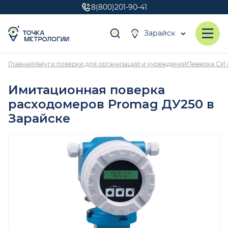
8(800)201-90-41
Зарайск
Главная
Услуги поверки для организаций и учреждений
Поверка СИ 
Имитационная поверка
расходомеров Promag ДУ250 в
Зарайске