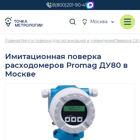
8(800)201-90-41
Москва
Главная
Услуги поверки для организаций и учреждений
Поверка СИ 
Имитационная поверка
расходомеров Promag ДУ80 в
Москве