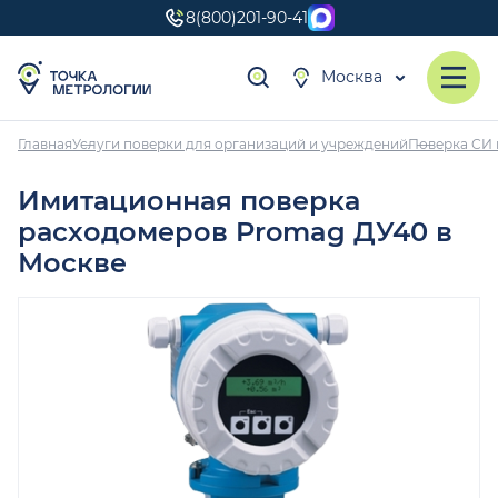
8(800)201-90-41
Москва
Главная
Услуги поверки для организаций и учреждений
Поверка СИ 
Имитационная поверка
расходомеров Promag ДУ40 в
Москве