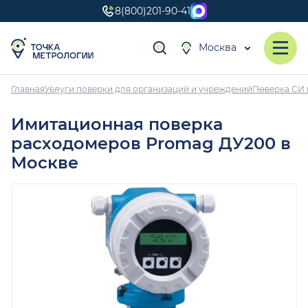
8(800)201-90-41
Москва
Главная
Услуги поверки для организаций и учреждений
Поверка СИ 
Имитационная поверка
расходомеров Promag ДУ200 в
Москве