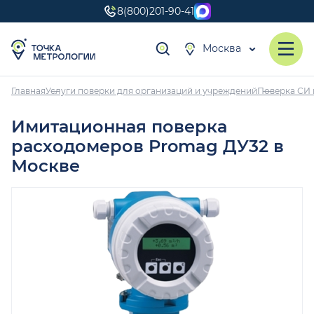
8(800)201-90-41
Москва
Главная
Услуги поверки для организаций и учреждений
Поверка СИ 
Имитационная поверка
расходомеров Promag ДУ32 в
Москве