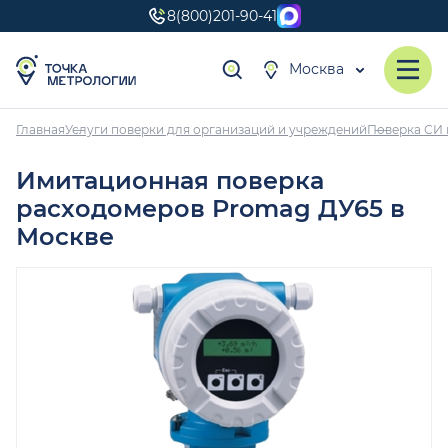
8(800)201-90-41
Москва
Главная
Услуги поверки для организаций и учреждений
Поверка СИ 
Имитационная поверка
расходомеров Promag ДУ65 в
Москве