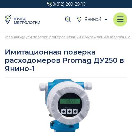
8(812) 209-29-10
Янино-1
Главная
Услуги поверки для организаций и учреждений
Поверка СИ 
Имитационная поверка
расходомеров Promag ДУ250 в
Янино-1