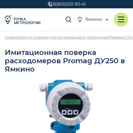
8(800)201-90-41
Ямкино
Главная
Услуги поверки для организаций и учреждений
Поверка СИ 
Имитационная поверка
расходомеров Promag ДУ250 в
Ямкино