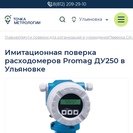
8(812) 209-29-10
Ульяновка
Главная
Услуги поверки для организаций и учреждений
Поверка СИ 
Имитационная поверка
расходомеров Promag ДУ250 в
Ульяновке