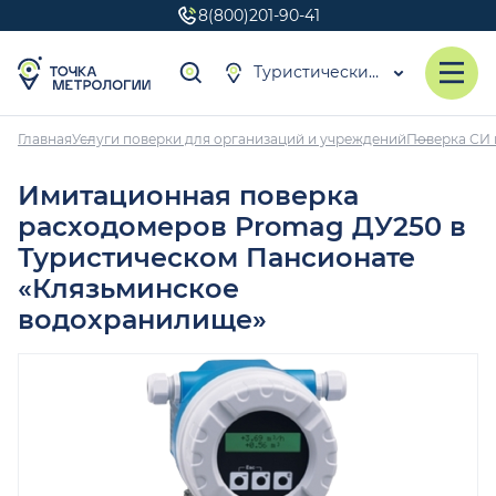
8(800)201-90-41
Туристический пансионат «Клязьминское водохранилище»
Главная
Услуги поверки для организаций и учреждений
Поверка СИ 
Имитационная поверка
расходомеров Promag ДУ250 в
Туристическом Пансионате
«Клязьминское
водохранилище»