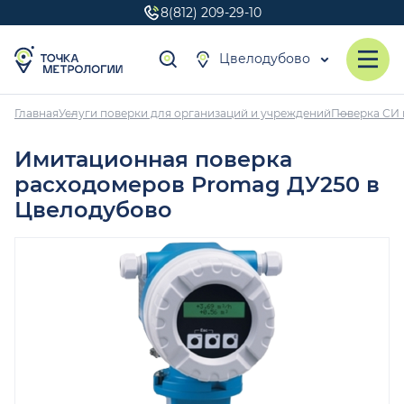
8(812) 209-29-10
Цвелодубово
Главная
Услуги поверки для организаций и учреждений
Поверка СИ 
Имитационная поверка
расходомеров Promag ДУ250 в
Цвелодубово