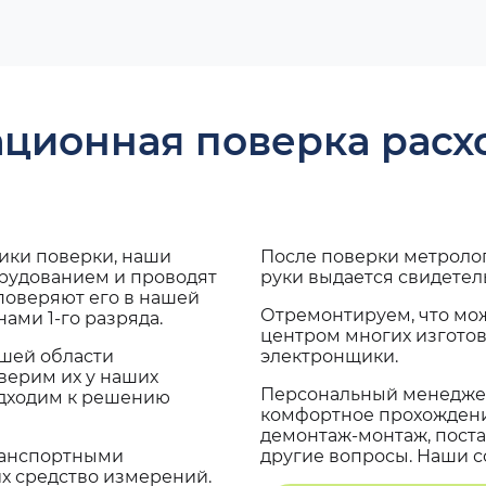
ационная поверка рас
дики поверки, наши
После поверки метроло
орудованием и проводят
руки выдается свидетел
поверяют его в нашей
Отремонтируем, что мо
ами 1-го разряда.
центром многих изгото
ашей области
электронщики.
верим их у наших
Персональный менеджер
одходим к решению
комфортное прохождение
демонтаж-монтаж, поста
транспортными
другие вопросы. Наши со
х средство измерений.