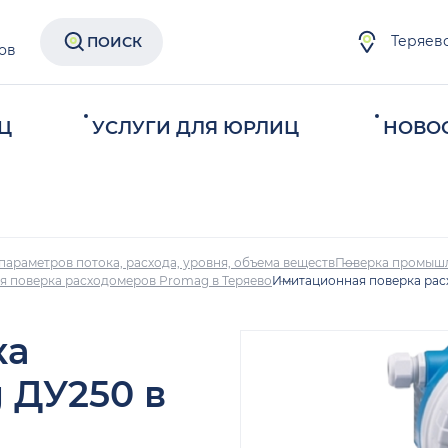
Теряев
ПОИСК
ов
Ц
УСЛУГИ ДЛЯ ЮРЛИЦ
НОВО
параметров потока, расхода, уровня, объема веществ
Поверка промыш
 поверка расходомеров Promag в Теряево
Имитационная поверка рас
ка
 ДУ250 в