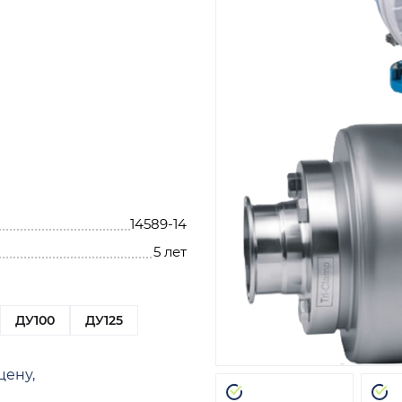
14589-14
5 лет
ДУ100
ДУ125
цену,