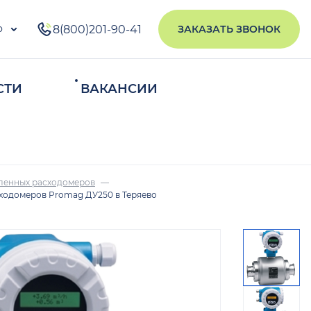
о
8(800)201-90-41
ЗАКАЗАТЬ ЗВОНОК
СТИ
ВАКАНСИИ
ИСКАТЬ
ленных расходомеров
ходомеров Promag ДУ250 в Теряево