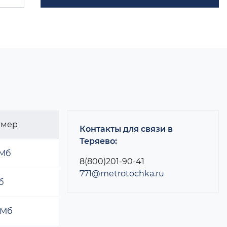
змер
Контакты для связи в
Теряево:
 Мб
8(800)201-90-41
771@metrotochka.ru
б
 Мб