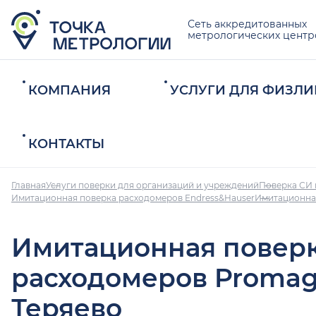
Сеть аккредитованных
метрологических центр
КОМПАНИЯ
УСЛУГИ ДЛЯ ФИЗЛИ
КОНТАКТЫ
Главная
Услуги поверки для организаций и учреждений
Поверка СИ 
Имитационная поверка расходомеров Endress&Hauser
Имитационная
Имитационная повер
расходомеров Promag
Теряево