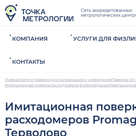
Сеть аккредитованных
метрологических центр
КОМПАНИЯ
УСЛУГИ ДЛЯ ФИЗЛИ
КОНТАКТЫ
Главная
Услуги поверки для организаций и учреждений
Поверка СИ 
Имитационная поверка расходомеров Endress&Hauser
Имитационная
Имитационная повер
расходомеров Promag
Терволово