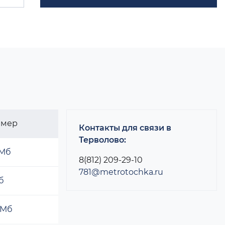
змер
Контакты для связи в
Терволово:
 Мб
8(812) 209-29-10
781@metrotochka.ru
б
 Мб