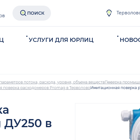
Терволов
ПОИСК
ов
Ц
УСЛУГИ ДЛЯ ЮРЛИЦ
НОВО
параметров потока, расхода, уровня, объема веществ
Поверка промыш
 поверка расходомеров Promag в Терволово
Имитационная поверка р
ка
 ДУ250 в