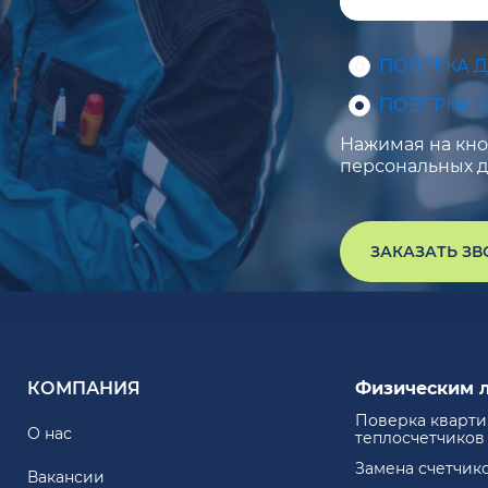
ПОВЕРКА 
ПОВЕРКА 
Нажимая на кноп
персональных д
ЗАКАЗАТЬ З
КОМПАНИЯ
Физическим 
Поверка кварт
О нас
теплосчетчиков
Замена счетчик
Вакансии