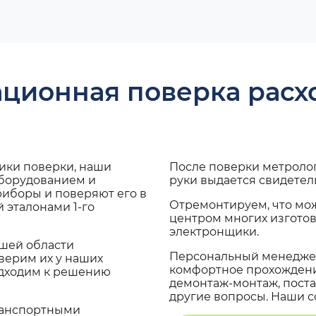
ационная поверка рас
дики поверки, наши
После поверки метроло
оборудованием и
руки выдается свидетел
риборы и поверяют его в
Отремонтируем, что мо
 эталонами 1-го
центром многих изгото
электронщики.
ашей области
Персональный менеджер
верим их у наших
комфортное прохождение
одходим к решению
демонтаж-монтаж, поста
другие вопросы. Наши со
транспортными