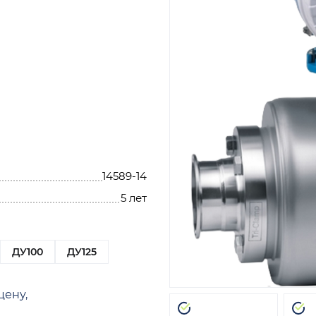
14589-14
5 лет
ДУ100
ДУ125
цену,