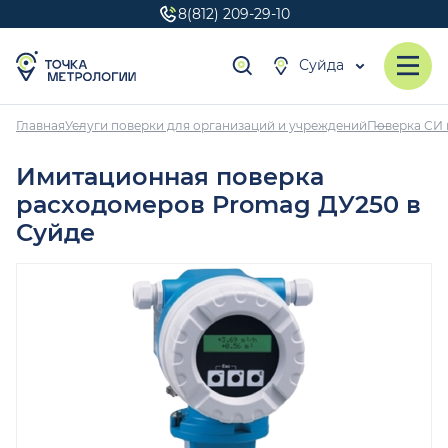
8(812) 209-29-10
Суйда
Главная
Услуги поверки для организаций и учреждений
Поверка СИ 
Имитационная поверка
расходомеров Promag ДУ250 в
Суйде