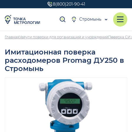
8(800)201-90-41
Стромынь
Главная
Услуги поверки для организаций и учреждений
Поверка СИ 
Имитационная поверка
расходомеров Promag ДУ250 в
Стромынь