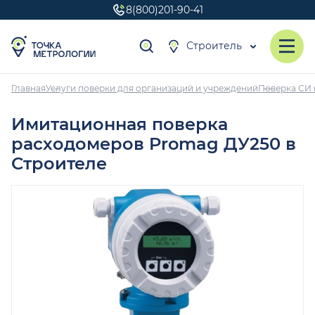
8(800)201-90-41
Строитель
Главная
Услуги поверки для организаций и учреждений
Поверка СИ 
Имитационная поверка
расходомеров Promag ДУ250 в
Строителе