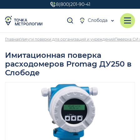
8(800)201-90-41
Слобода
Главная
Услуги поверки для организаций и учреждений
Поверка СИ 
Имитационная поверка
расходомеров Promag ДУ250 в
Слободе