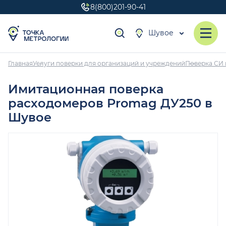
8(800)201-90-41
Шувое
Главная
Услуги поверки для организаций и учреждений
Поверка СИ 
Имитационная поверка
расходомеров Promag ДУ250 в
Шувое