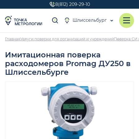
8(812) 209-29-10
Шлиссельбург
Главная
Услуги поверки для организаций и учреждений
Поверка СИ 
Имитационная поверка
расходомеров Promag ДУ250 в
Шлиссельбурге