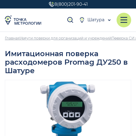
8(800)201-90-41
Шатура
Главная
Услуги поверки для организаций и учреждений
Поверка СИ 
Имитационная поверка
расходомеров Promag ДУ250 в
Шатуре