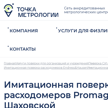
Сеть аккредитованных
метрологических центр
КОМПАНИЯ
УСЛУГИ ДЛЯ ФИЗЛИ
КОНТАКТЫ
Главная
Услуги поверки для организаций и учреждений
Поверка СИ 
Имитационная поверка расходомеров Endress&Hauser
Имитационна
Имитационная повер
расходомеров Promag
Шаховской