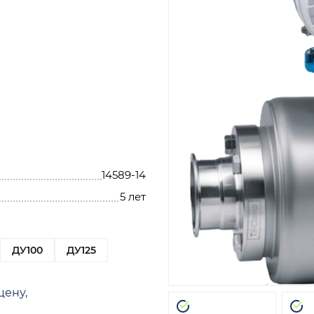
14589-14
5 лет
ДУ100
ДУ125
цену,