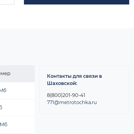
змер
Контакты для связи в
Шаховской:
 Мб
8(800)201-90-41
771@metrotochka.ru
б
 Мб