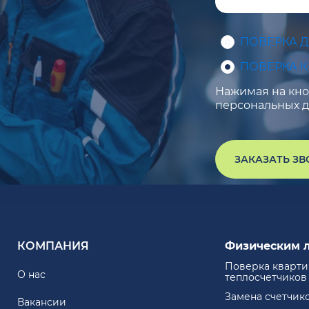
ПОВЕРКА 
ПОВЕРКА 
Нажимая на кноп
персональных д
ЗАКАЗАТЬ З
КОМПАНИЯ
Физическим 
Поверка кварт
О нас
теплосчетчиков
Замена счетчик
Вакансии