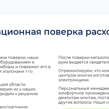
ационная поверка рас
дики поверки, наши
После поверки метроло
 оборудованием и
руки выдается свидетел
риборы и поверяют его в
Отремонтируем, что мо
 эталонами 1-го
центром многих изгото
электронщики.
ашей области
Персональный менеджер
верим их у наших
комфортное прохождение
одходим к решению
демонтаж-монтаж, поста
другие вопросы. Наши со
транспортными