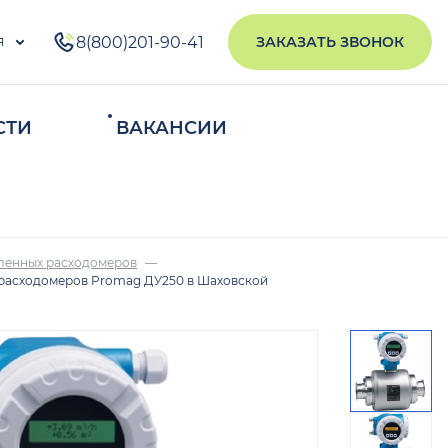
я
8(800)201-90-41
ЗАКАЗАТЬ ЗВОНОК
СТИ
ВАКАНСИИ
ИСКАТЬ
ленных расходомеров
расходомеров Promag ДУ250 в Шаховской