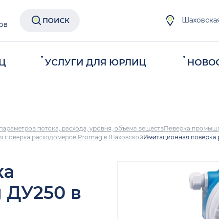
Шаховска
ПОИСК
ов
Ц
УСЛУГИ ДЛЯ ЮРЛИЦ
НОВО
параметров потока, расхода, уровня, объема веществ
Поверка промыш
я поверка расходомеров Promag в Шаховской
Имитационная поверка 
ка
 ДУ250 в