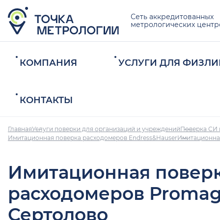
Сеть аккредитованных
метрологических центр
КОМПАНИЯ
УСЛУГИ ДЛЯ ФИЗЛИ
КОНТАКТЫ
Главная
Услуги поверки для организаций и учреждений
Поверка СИ 
Имитационная поверка расходомеров Endress&Hauser
Имитационна
Имитационная повер
расходомеров Promag
Сертолово