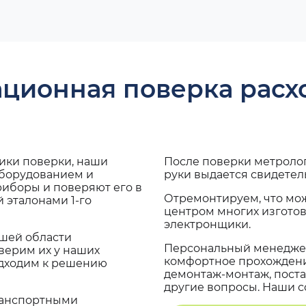
ационная поверка рас
дики поверки, наши
После поверки метроло
оборудованием и
руки выдается свидетел
риборы и поверяют его в
Отремонтируем, что мо
 эталонами 1-го
центром многих изгото
электронщики.
ашей области
Персональный менеджер
верим их у наших
комфортное прохождение
одходим к решению
демонтаж-монтаж, поста
другие вопросы. Наши со
транспортными