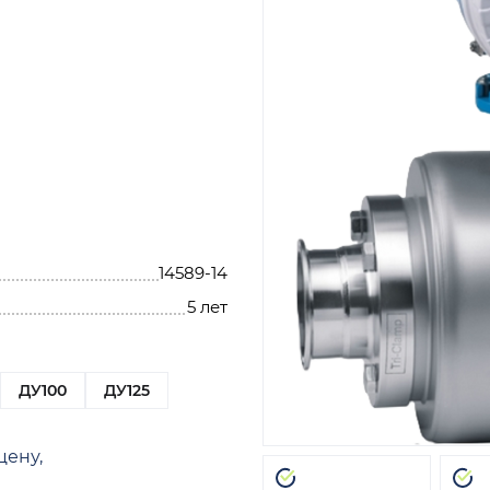
14589-14
5 лет
ДУ100
ДУ125
цену,