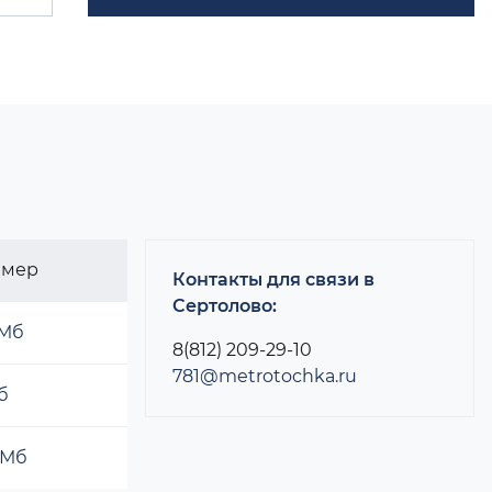
змер
Контакты для связи в
Сертолово:
 Мб
8(812) 209-29-10
781@metrotochka.ru
б
 Мб