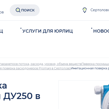
Сертолов
ПОИСК
ов
Ц
УСЛУГИ ДЛЯ ЮРЛИЦ
НОВО
параметров потока, расхода, уровня, объема веществ
Поверка промыш
я поверка расходомеров Promag в Сертолово
Имитационная поверка 
ка
 ДУ250 в