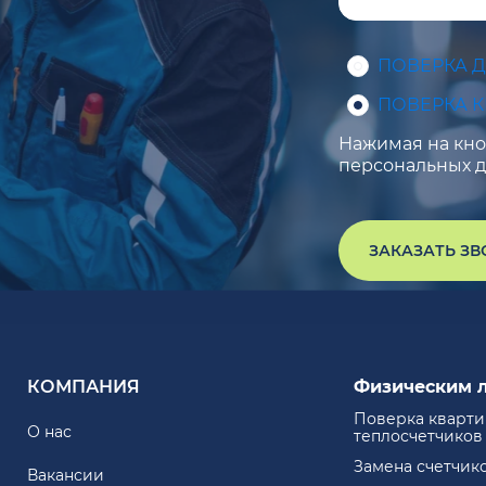
ПОВЕРКА 
ПОВЕРКА 
Нажимая на кноп
персональных д
ЗАКАЗАТЬ З
КОМПАНИЯ
Физическим 
Поверка кварт
О нас
теплосчетчиков
Замена счетчик
Вакансии