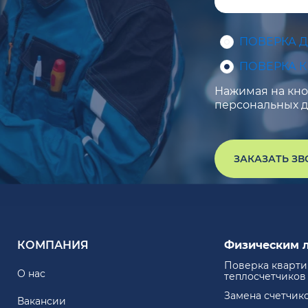
ПОВЕРКА 
ПОВЕРКА 
Нажимая на кноп
персональных д
ЗАКАЗАТЬ З
КОМПАНИЯ
Физическим 
Поверка кварт
О нас
теплосчетчиков
Замена счетчик
Вакансии