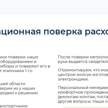
ационная поверка рас
дики поверки, наши
После поверки метроло
с оборудованием и
руки выдается свидетел
риборы и поверяют его в
Отремонтируем, что мо
 эталонами 1-го
центром многих изгото
электронщики.
ашей области
Персональный менеджер
верим их у наших
комфортное прохождение
одходим к решению
демонтаж-монтаж, поста
другие вопросы. Наши со
транспортными