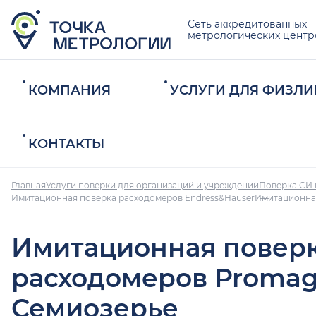
Сеть аккредитованных
метрологических центр
КОМПАНИЯ
УСЛУГИ ДЛЯ ФИЗЛИ
КОНТАКТЫ
Главная
Услуги поверки для организаций и учреждений
Поверка СИ 
Имитационная поверка расходомеров Endress&Hauser
Имитационна
Имитационная повер
расходомеров Promag
Семиозерье