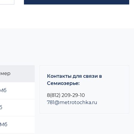
змер
Контакты для связи в
Семиозерье:
 Мб
8(812) 209-29-10
781@metrotochka.ru
б
 Мб