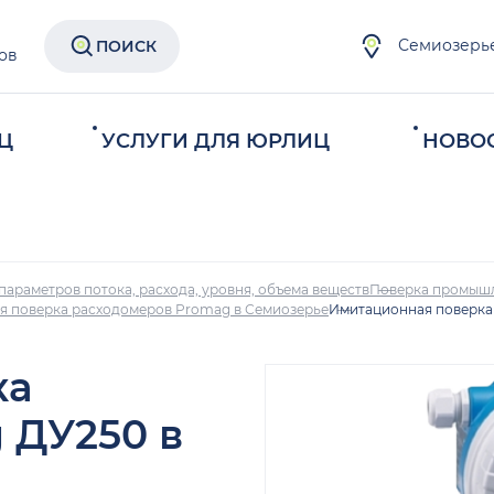
Семиозерь
ПОИСК
ов
Ц
УСЛУГИ ДЛЯ ЮРЛИЦ
НОВО
параметров потока, расхода, уровня, объема веществ
Поверка промыш
я поверка расходомеров Promag в Семиозерье
Имитационная поверка
ка
 ДУ250 в