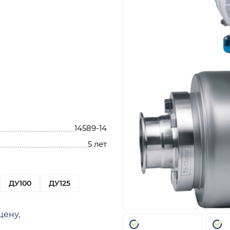
14589-14
5 лет
ДУ100
ДУ125
цену,