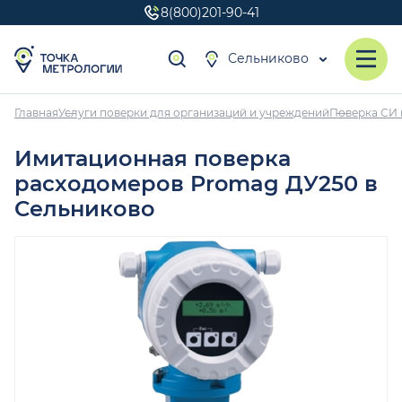
8(800)201-90-41
Сельниково
Главная
Услуги поверки для организаций и учреждений
Поверка СИ 
Имитационная поверка
расходомеров Promag ДУ250 в
Сельниково