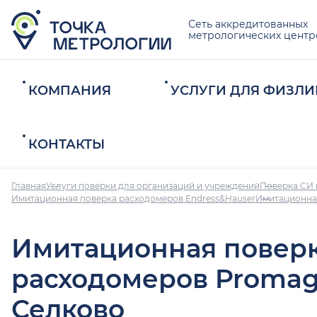
Сеть аккредитованных
метрологических центр
КОМПАНИЯ
УСЛУГИ ДЛЯ ФИЗЛИ
КОНТАКТЫ
Главная
Услуги поверки для организаций и учреждений
Поверка СИ 
Имитационная поверка расходомеров Endress&Hauser
Имитационна
Имитационная повер
расходомеров Promag
Селково