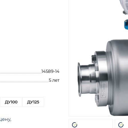
14589-14
5 лет
ДУ100
ДУ125
цену,