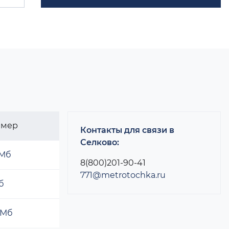
змер
Контакты для связи в
Селково:
 Мб
8(800)201-90-41
771@metrotochka.ru
б
 Мб