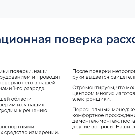
ационная поверка рас
дики поверки, наши
После поверки метроло
орудованием и проводят
руки выдается свидетел
поверяют его в нашей
Отремонтируем, что мо
ами 1-го разряда.
центром многих изгото
ашей области
электронщики.
верим их у наших
Персональный менеджер
одходим к решению
комфортное прохождение
демонтаж-монтаж, поста
транспортными
другие вопросы. Наши со
х средство измерений.