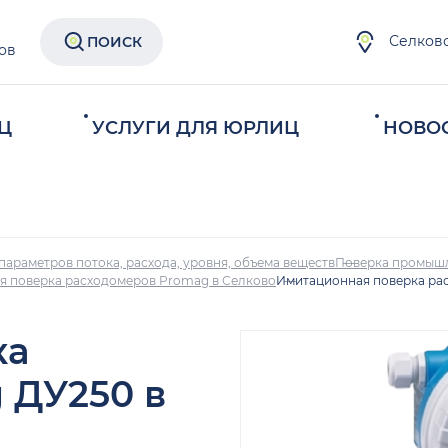
Селков
ПОИСК
ов
Ц
УСЛУГИ ДЛЯ ЮРЛИЦ
НОВО
параметров потока, расхода, уровня, объема веществ
Поверка промыш
я поверка расходомеров Promag в Селково
Имитационная поверка ра
ка
 ДУ250 в