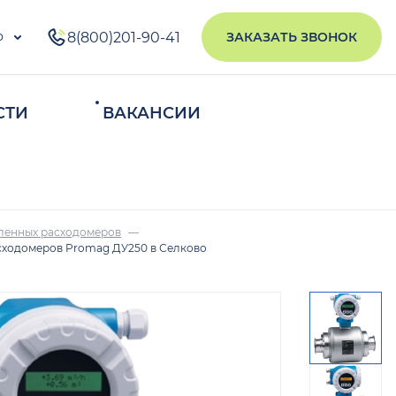
о
8(800)201-90-41
ЗАКАЗАТЬ ЗВОНОК
СТИ
ВАКАНСИИ
ИСКАТЬ
ленных расходомеров
сходомеров Promag ДУ250 в Селково