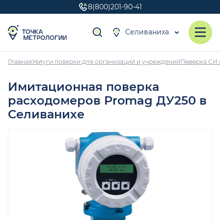
8(800)201-90-41
Селиваниха
Главная
Услуги поверки для организаций и учреждений
Поверка СИ 
Имитационная поверка
расходомеров Promag ДУ250 в
Селиванихе