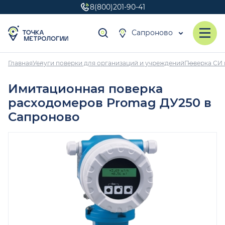
8(800)201-90-41
Сапроново
Главная
Услуги поверки для организаций и учреждений
Поверка СИ 
Имитационная поверка
расходомеров Promag ДУ250 в
Сапроново