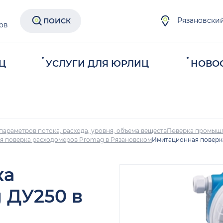
Рязановски
ПОИСК
ов
Ц
УСЛУГИ ДЛЯ ЮРЛИЦ
НОВО
параметров потока, расхода, уровня, объема веществ
Поверка промыш
я поверка расходомеров Promag в Рязановском
Имитационная поверк
ка
 ДУ250 в