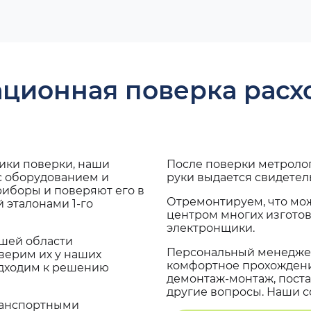
ационная поверка рас
дики поверки, наши
После поверки метроло
с оборудованием и
руки выдается свидетел
риборы и поверяют его в
Отремонтируем, что мо
 эталонами 1-го
центром многих изгото
электронщики.
ашей области
Персональный менеджер
верим их у наших
комфортное прохождение
одходим к решению
демонтаж-монтаж, поста
другие вопросы. Наши со
транспортными