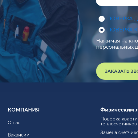
ПОВЕРКА 
ПОВЕРКА 
Нажимая на кноп
персональных д
ЗАКАЗАТЬ З
КОМПАНИЯ
Физическим 
Поверка кварт
О нас
теплосчетчиков
Замена счетчик
Вакансии