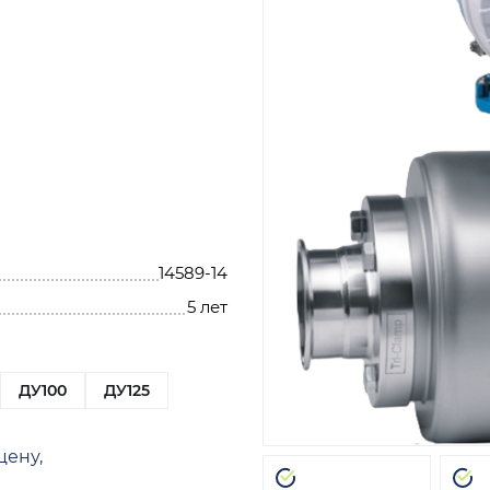
14589-14
5 лет
ДУ100
ДУ125
цену,