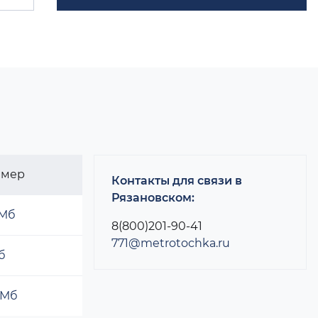
змер
Контакты для связи в
Рязановском:
 Мб
8(800)201-90-41
771@metrotochka.ru
б
 Мб