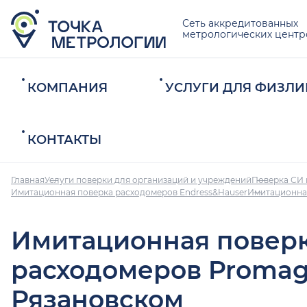
Сеть аккредитованных
метрологических центр
КОМПАНИЯ
УСЛУГИ ДЛЯ ФИЗЛИ
КОНТАКТЫ
Главная
Услуги поверки для организаций и учреждений
Поверка СИ 
Имитационная поверка расходомеров Endress&Hauser
Имитационна
Имитационная повер
расходомеров Promag
Рязановском