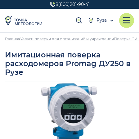
8(800)201-90-41
Руза
Главная
Услуги поверки для организаций и учреждений
Поверка СИ 
Имитационная поверка
расходомеров Promag ДУ250 в
Рузе