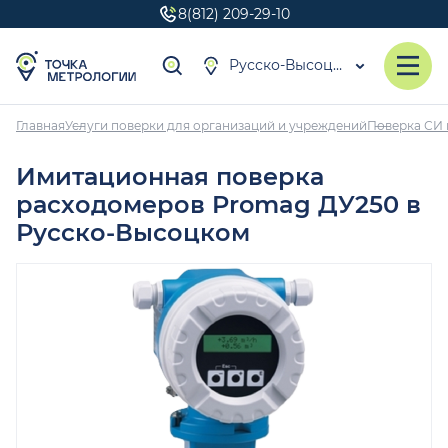
8(812) 209-29-10
Русско-Высоцкое
Главная
Услуги поверки для организаций и учреждений
Поверка СИ 
Имитационная поверка
расходомеров Promag ДУ250 в
Русско-Высоцком