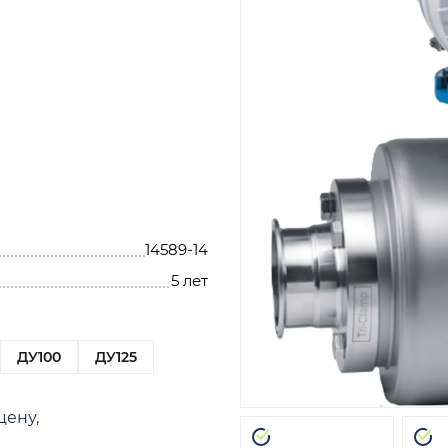
14589-14
5 лет
ДУ100
ДУ125
цену,