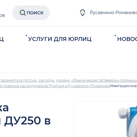
Русавкино-Романов
ПОИСК
ов
Ц
УСЛУГИ ДЛЯ ЮРЛИЦ
НОВО
параметров потока, расхода, уровня, объема веществ
Поверка промыш
я поверка расходомеров Promag в Русавкино-Романово
Имитационная
ка
 ДУ250 в