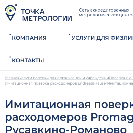
Сеть аккредитованных
метрологических центр
КОМПАНИЯ
УСЛУГИ ДЛЯ ФИЗЛИ
КОНТАКТЫ
Главная
Услуги поверки для организаций и учреждений
Поверка СИ 
Имитационная поверка расходомеров Endress&Hauser
Имитационна
Имитационная повер
расходомеров Promag
Русавкино-Романово