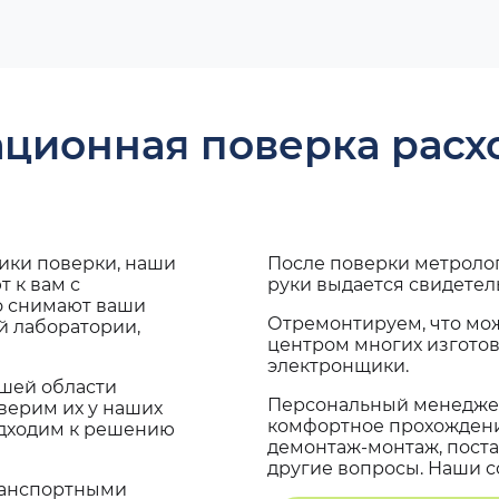
ационная поверка рас
дики поверки, наши
После поверки метроло
 к вам с
руки выдается свидетел
о снимают ваши
Отремонтируем, что мо
й лаборатории,
центром многих изгото
электронщики.
ашей области
Персональный менеджер
верим их у наших
комфортное прохождение
одходим к решению
демонтаж-монтаж, поста
другие вопросы. Наши со
транспортными