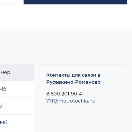
змер
Контакты для связи в
Русавкино-Романово:
 Мб
8(800)201-90-41
771@metrotochka.ru
б
 Мб