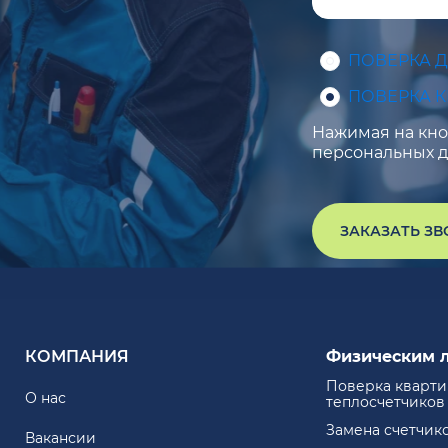
ПОВЕРКА 
ПОВЕРКА 
Нажимая на кноп
персональных д
ЗАКАЗАТЬ З
КОМПАНИЯ
Физическим 
Поверка кварт
О нас
теплосчетчиков
Замена счетчик
Вакансии