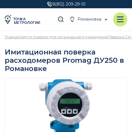
8(812) 209-29-10
Романовка
Главная
Услуги поверки для организаций и учреждений
Поверка СИ 
Имитационная поверка
расходомеров Promag ДУ250 в
Романовке