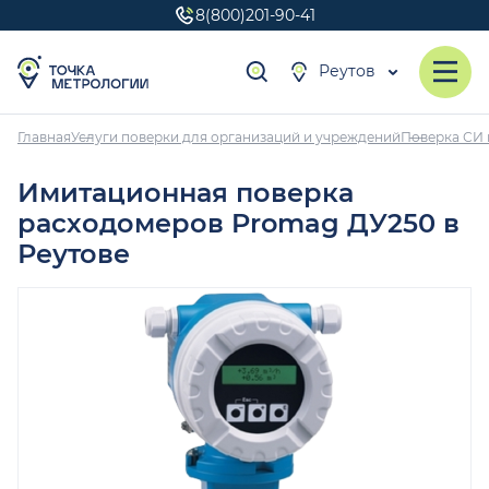
8(800)201-90-41
Реутов
Главная
Услуги поверки для организаций и учреждений
Поверка СИ 
Имитационная поверка
расходомеров Promag ДУ250 в
Реутове