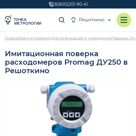
8(800)201-90-41
Решоткино
Главная
Услуги поверки для организаций и учреждений
Поверка СИ 
Имитационная поверка
расходомеров Promag ДУ250 в
Решоткино