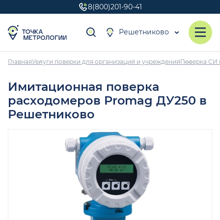
8(800)201-90-41
Решетниково
Главная
Услуги поверки для организаций и учреждений
Поверка СИ 
Имитационная поверка
расходомеров Promag ДУ250 в
Решетниково