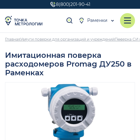
8(800)201-90-41
Раменки
Главная
Услуги поверки для организаций и учреждений
Поверка СИ 
Имитационная поверка
расходомеров Promag ДУ250 в
Раменках