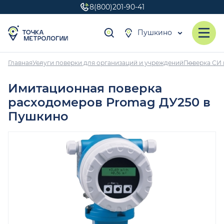
8(800)201-90-41
Пушкино
Главная
Услуги поверки для организаций и учреждений
Поверка СИ 
Имитационная поверка
расходомеров Promag ДУ250 в
Пушкино