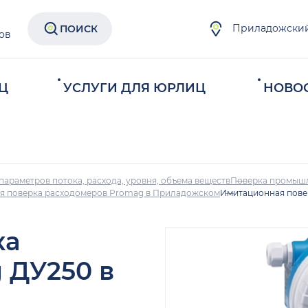
Приладожски
ПОИСК
ов
Ц
УСЛУГИ ДЛЯ ЮРЛИЦ
НОВО
параметров потока, расхода, уровня, объема веществ
Поверка промыш
я поверка расходомеров Promag в Приладожском
Имитационная пове
ка
 ДУ250 в