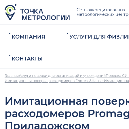
Сеть аккредитованных
метрологических центр
КОМПАНИЯ
УСЛУГИ ДЛЯ ФИЗЛИ
КОНТАКТЫ
Главная
Услуги поверки для организаций и учреждений
Поверка СИ 
Имитационная поверка расходомеров Endress&Hauser
Имитационна
Имитационная повер
расходомеров Promag
Приладожском