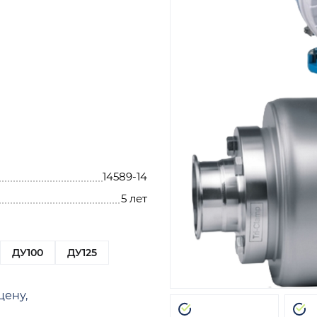
14589-14
5 лет
ДУ100
ДУ125
цену,