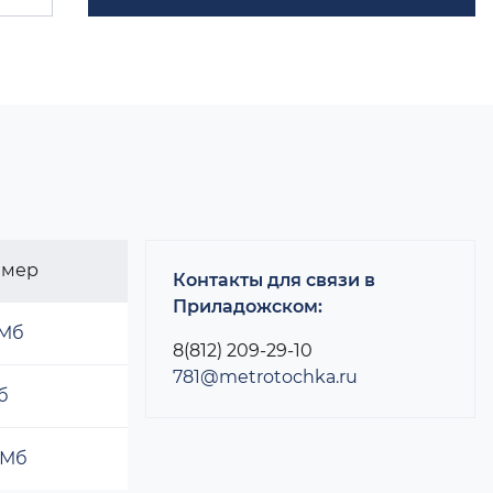
змер
Контакты для связи в
Приладожском:
 Мб
8(812) 209-29-10
781@metrotochka.ru
б
 Мб