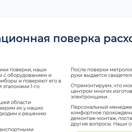
ационная поверка рас
дики поверки, наши
После поверки метроло
м с оборудованием и
руки выдается свидетел
риборы и поверяют его в
Отремонтируем, что мо
 эталонами 1-го
центром многих изгото
электронщики.
ашей области
Персональный менеджер
верим их у наших
комфортное прохождение
одходим к решению
демонтаж-монтаж, поста
другие вопросы. Наши со
транспортными