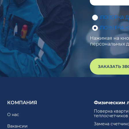
ПОВЕРКА 
ПОВЕРКА 
Нажимая на кноп
персональных д
ЗАКАЗАТЬ З
КОМПАНИЯ
Физическим 
Поверка кварт
О нас
теплосчетчиков
Замена счетчик
Вакансии