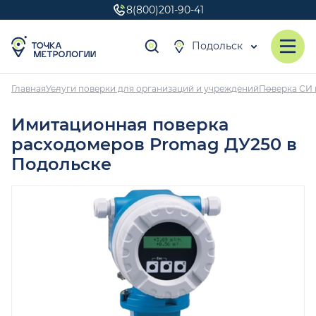
8(800)201-90-41
Подольск
Главная
Услуги поверки для организаций и учреждений
Поверка СИ 
Имитационная поверка
расходомеров Promag ДУ250 в
Подольске