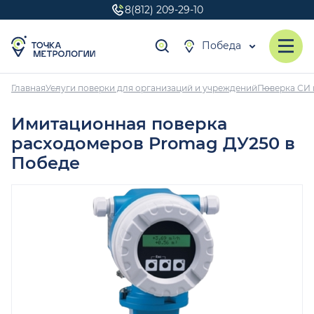
8(812) 209-29-10
Победа
Главная
Услуги поверки для организаций и учреждений
Поверка СИ 
Имитационная поверка
расходомеров Promag ДУ250 в
Победе