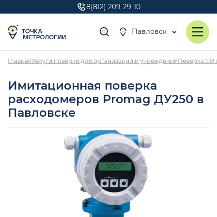
8(812) 209-29-10
Павловск
Главная
Услуги поверки для организаций и учреждений
Поверка СИ 
Имитационная поверка
расходомеров Promag ДУ250 в
Павловске