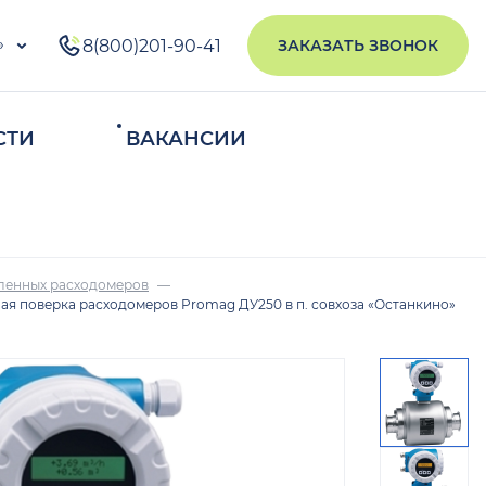
»
8(800)201-90-41
ЗАКАЗАТЬ ЗВОНОК
СТИ
ВАКАНСИИ
ИСКАТЬ
ленных расходомеров
я поверка расходомеров Promag ДУ250 в п. совхоза «Останкино»