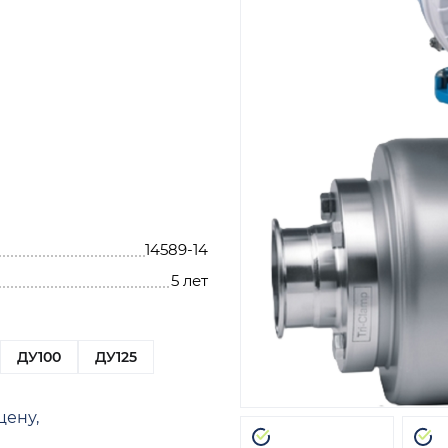
14589-14
5 лет
ДУ100
ДУ125
цену,