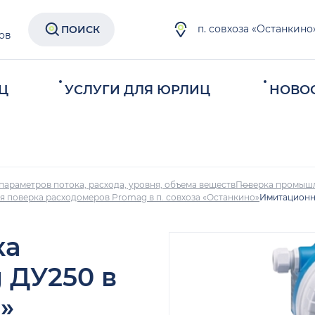
п. совхоза «Останкино
ПОИСК
ов
Ц
УСЛУГИ ДЛЯ ЮРЛИЦ
НОВО
параметров потока, расхода, уровня, объема веществ
Поверка промыш
 поверка расходомеров Promag в п. совхоза «Останкино»
Имитационна
ка
 ДУ250 в
»