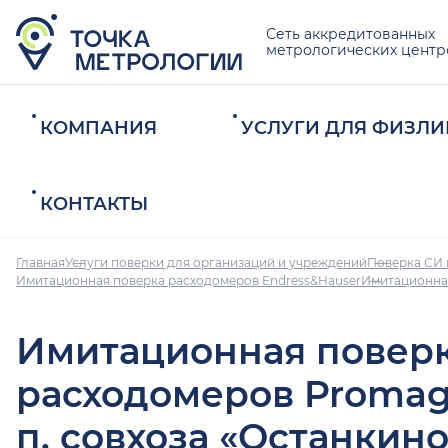
Сеть аккредитованных
метрологических центр
КОМПАНИЯ
УСЛУГИ ДЛЯ ФИЗЛИ
КОНТАКТЫ
Главная
Услуги поверки для организаций и учреждений
Поверка СИ 
Имитационная поверка расходомеров Endress&Hauser
Имитационная
Имитационная повер
расходомеров Promag
п. совхоза «Останкино