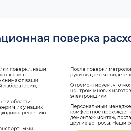
ационная поверка рас
дики поверки, наши
После поверки метроло
ют к вам с
руки выдается свидетел
о снимают ваши
Отремонтируем, что мо
й лаборатории,
центром многих изгото
электронщики.
ашей области
Персональный менеджер
верим их у наших
комфортное прохождение
одходим к решению
демонтаж-монтаж, поста
другие вопросы. Наши со
транспортными