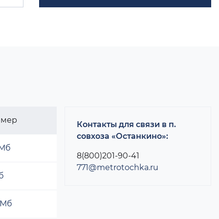
змер
Контакты для связи в п.
совхоза «Останкино»:
 Мб
8(800)201-90-41
771@metrotochka.ru
б
 Мб