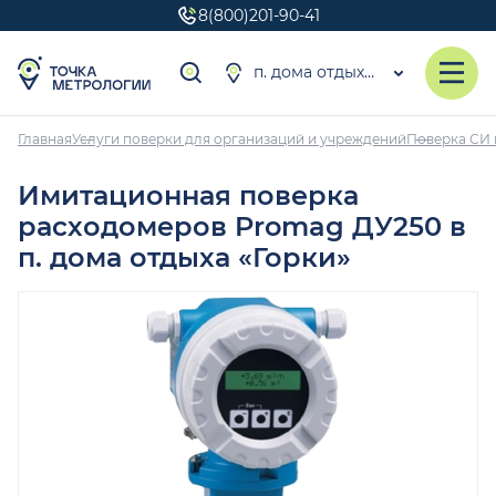
8(800)201-90-41
п. дома отдыха «Горки»
Главная
Услуги поверки для организаций и учреждений
Поверка СИ 
Имитационная поверка
расходомеров Promag ДУ250 в
п. дома отдыха «Горки»