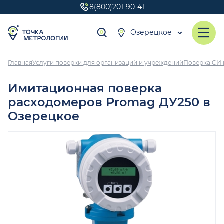
8(800)201-90-41
Озерецкое
Главная
Услуги поверки для организаций и учреждений
Поверка СИ 
Имитационная поверка
расходомеров Promag ДУ250 в
Озерецкое