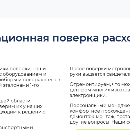
ационная поверка рас
дики поверки, наши
После поверки метроло
 с оборудованием и
руки выдается свидетел
риборы и поверяют его в
Отремонтируем, что мо
 эталонами 1-го
центром многих изгото
электронщики.
ашей области
Персональный менеджер
верим их у наших
комфортное прохождение
одходим к решению
демонтаж-монтаж, поста
другие вопросы. Наши со
транспортными