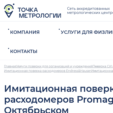
Сеть аккредитованных
метрологических центр
КОМПАНИЯ
УСЛУГИ ДЛЯ ФИЗЛИ
КОНТАКТЫ
Главная
Услуги поверки для организаций и учреждений
Поверка СИ 
Имитационная поверка расходомеров Endress&Hauser
Имитационна
Имитационная повер
расходомеров Promag
Октябрьском