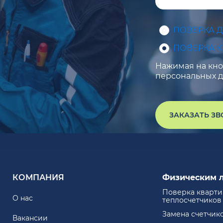
ПОВЕРКА 
ПОВЕРКА 
Нажимая на кноп
персональных д
ЗАКАЗАТЬ З
КОМПАНИЯ
Физическим 
Поверка кварт
О нас
теплосчетчиков
Замена счетчик
Вакансии