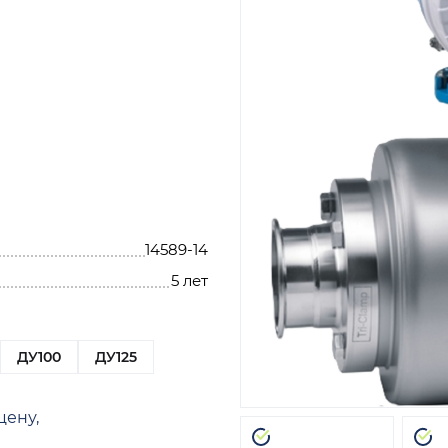
14589-14
5 лет
ДУ100
ДУ125
цену,