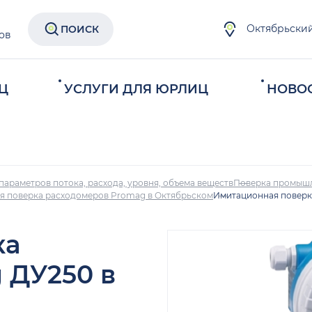
Октябрьски
ПОИСК
ов
Ц
УСЛУГИ ДЛЯ ЮРЛИЦ
НОВО
параметров потока, расхода, уровня, объема веществ
Поверка промыш
я поверка расходомеров Promag в Октябрьском
Имитационная поверк
ка
 ДУ250 в