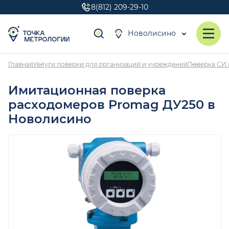
8(812) 209-29-10
Новолисино
Главная
Услуги поверки для организаций и учреждений
Поверка СИ 
Имитационная поверка
расходомеров Promag ДУ250 в
Новолисино