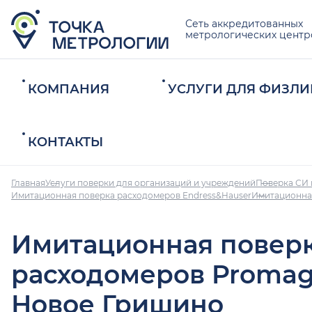
Сеть аккредитованных
метрологических центр
КОМПАНИЯ
УСЛУГИ ДЛЯ ФИЗЛИ
КОНТАКТЫ
Главная
Услуги поверки для организаций и учреждений
Поверка СИ 
Имитационная поверка расходомеров Endress&Hauser
Имитационна
Имитационная повер
расходомеров Promag
Новое Гришино