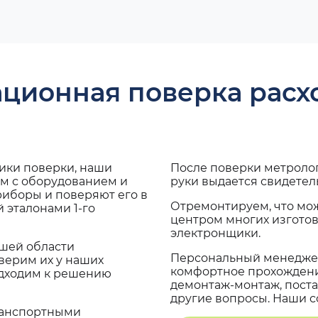
ационная поверка рас
дики поверки, наши
После поверки метроло
ам с оборудованием и
руки выдается свидетел
риборы и поверяют его в
Отремонтируем, что мо
 эталонами 1-го
центром многих изгото
электронщики.
ашей области
Персональный менеджер
верим их у наших
комфортное прохождение
одходим к решению
демонтаж-монтаж, поста
другие вопросы. Наши со
транспортными