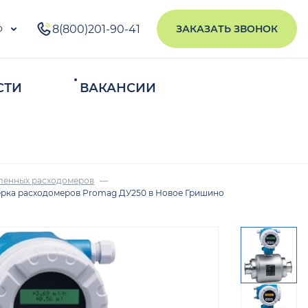
о
8(800)201-90-41
ЗАКАЗАТЬ ЗВОНОК
СТИ
ВАКАНСИИ
ИСКАТЬ
ленных расходомеров
рка расходомеров Promag ДУ250 в Новое Гришино