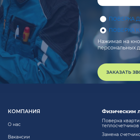
ПОВЕРКА 
ПОВЕРКА 
Нажимая на кноп
персональных д
ЗАКАЗАТЬ З
КОМПАНИЯ
Физическим 
Поверка кварт
О нас
теплосчетчиков
Замена счетчик
Вакансии