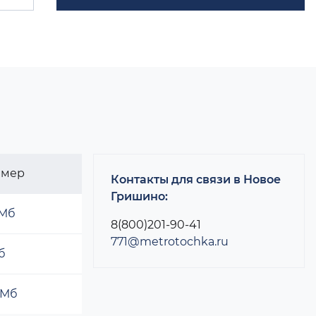
змер
Контакты для связи в Новое
Гришино:
 Мб
8(800)201-90-41
771@metrotochka.ru
б
 Мб