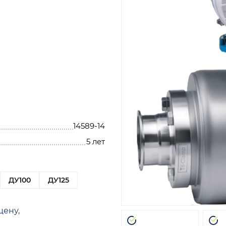
14589-14
5 лет
ДУ100
ДУ125
цену,