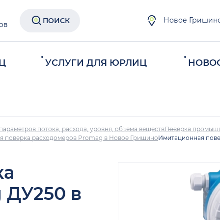
Новое Гришин
ПОИСК
ов
Ц
УСЛУГИ ДЛЯ ЮРЛИЦ
НОВО
параметров потока, расхода, уровня, объема веществ
Поверка промыш
я поверка расходомеров Promag в Новое Гришино
Имитационная пове
ка
 ДУ250 в