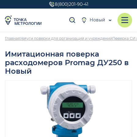
8(800)201-90-41
Новый
Главная
Услуги поверки для организаций и учреждений
Поверка СИ 
Имитационная поверка
расходомеров Promag ДУ250 в
Новый