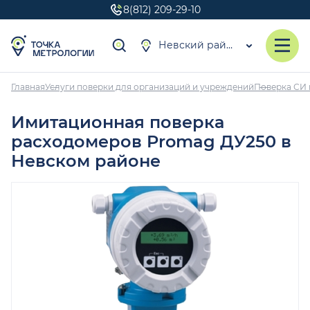
8(812) 209-29-10
Невский район
Главная
Услуги поверки для организаций и учреждений
Поверка СИ 
Имитационная поверка
расходомеров Promag ДУ250 в
Невском районе