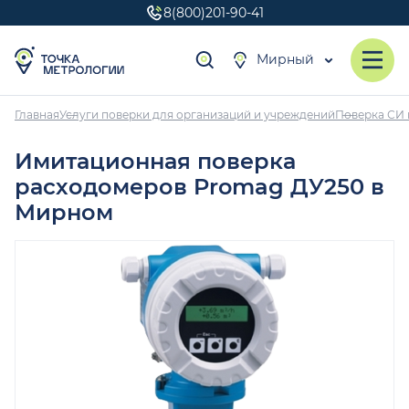
8(800)201-90-41
Мирный
Главная
Услуги поверки для организаций и учреждений
Поверка СИ 
Имитационная поверка
расходомеров Promag ДУ250 в
Мирном